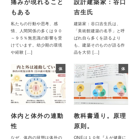
痛みが現れること
設計建築家：谷口
もある
吉生氏
私たちの行動や思考、感
建築家：谷口吉生氏は、
情、人間関係の多くは９０
「美術館建築の名手」と呼
～９５％無意識の影響を受
ばれ自ら多くを語るより
けています。幼少期の環境
も、建築そのものが語る作
や経験 […]
品を大切 […]
体
体
体内と体外の連動
教科書通り。原理
性
原則。
なぜ、体内の状態は体外の
ONEは１０年『人が健康に