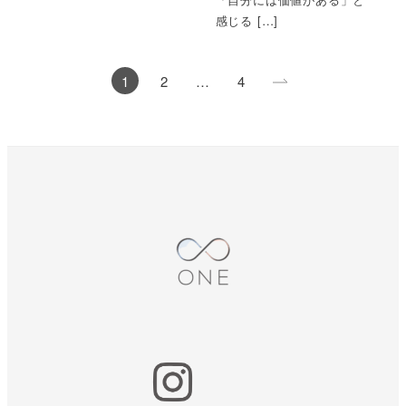
感じる […]
投
1
2
…
4
稿
の
ペ
ー
ジ
送
り