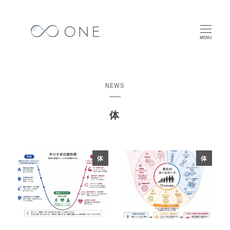
メ
イ
ン
MENU
コ
ン
テ
NEWS
ン
ツ
体
へ
移
動
体
体