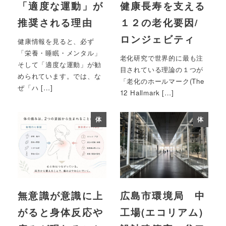
「適度な運動」が
健康長寿を支える
推奨される理由
１２の老化要因/
ロンジェビティ
健康情報を見ると、必ず
「栄養・睡眠・メンタル」
老化研究で世界的に最も注
そして「適度な運動」が勧
目されている理論の１つが
められています。では、な
「老化のホールマーク(The
ぜ「ハ […]
12 Hallmark […]
体
体
無意識が意識に上
広島市環境局 中
がると身体反応や
工場(エコリアム)