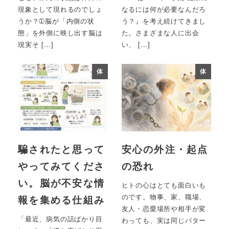
現象として現れるのでしょ
なるには何が必要なんだろ
うか？➀脳が「内側の状
う？』を考え続けてきまし
態」を外側に映し出す脳は
た。さまざまな人に出会
現実そ […]
い、 […]
体
体
騙されたと思って
安心の外注・起点
やってみてくださ
の恐れ
い。脳が不安な情
ヒトの心はとても面白いも
のです。物事、家、職場、
報を集める仕組み
友人・恋愛場所や相手が変
「最近、病気の話ばかり目
わっても、実は同じパター