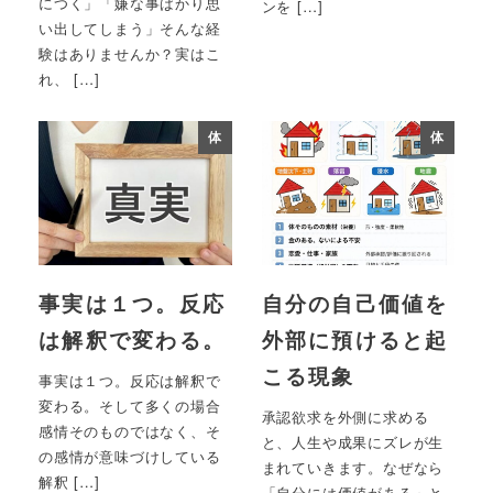
につく」「嫌な事ばかり思
ンを […]
い出してしまう」そんな経
験はありませんか？実はこ
れ、 […]
体
体
事実は１つ。反応
自分の自己価値を
は解釈で変わる。
外部に預けると起
こる現象
事実は１つ。反応は解釈で
変わる。そして多くの場合
承認欲求を外側に求める
感情そのものではなく、そ
と、人生や成果にズレが生
の感情が意味づけしている
まれていきます。なぜなら
解釈 […]
「自分には価値がある」と