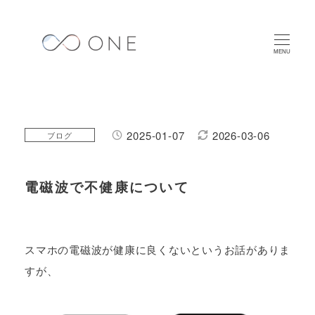
メ
イ
ン
MENU
コ
ン
テ
ン
2025-01-07
2026-03-06
カテゴリー
ブログ
投稿日
更新日
ツ
へ
電磁波で不健康について
移
動
スマホの電磁波が健康に良くないというお話がありま
すが、