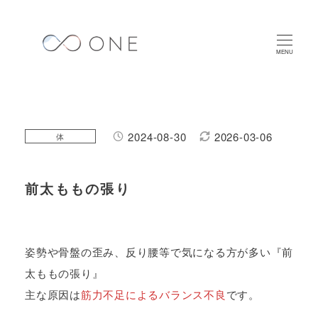
メ
イ
ン
MENU
コ
ン
テ
ン
2024-08-30
2026-03-06
カテゴリー
体
投稿日
更新日
ツ
へ
前太ももの張り
移
動
姿勢や骨盤の歪み、反り腰等で気になる方が多い『前
太ももの張り』
主な原因は
筋力不足によるバランス不良
です。