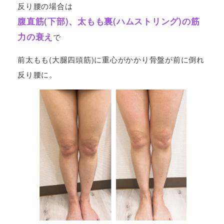
反り腰の場合は
腹直筋(下部)、太もも裏(ハムストリング)の筋
力の衰え
で
前太もも(大腿四頭筋)に重心がかかり骨盤が前に倒れ
反り腰に。