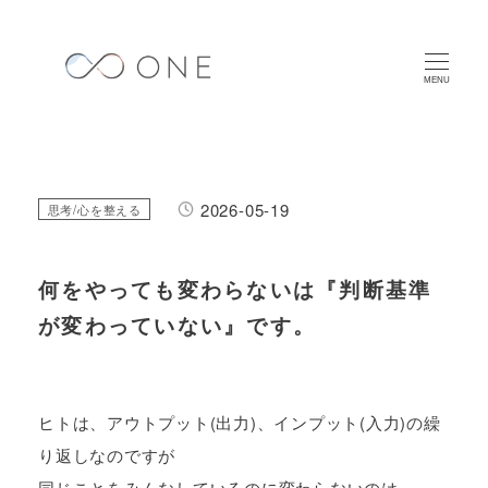
メ
イ
ン
MENU
コ
ン
テ
ン
2026-05-19
カテゴリー
思考/心を整える
投稿日
ツ
へ
何をやっても変わらないは『判断基準
移
動
が変わっていない』です。
ヒトは、アウトプット(出力)、インプット(入力)の繰
り返しなのですが
同じことをみんなしているのに変わらないのは