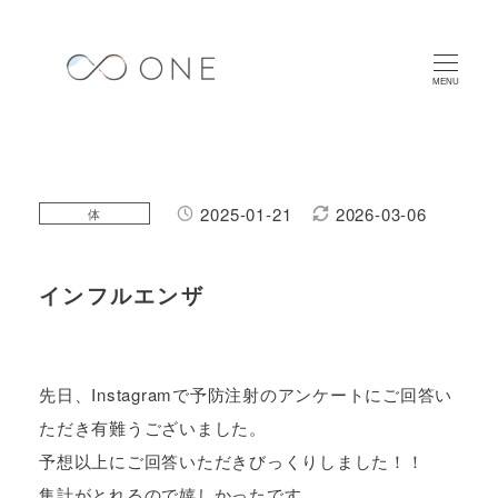
メ
イ
ン
MENU
コ
ン
テ
ン
2025-01-21
2026-03-06
カテゴリー
体
投稿日
更新日
ツ
へ
インフルエンザ
移
動
先日、Instagramで予防注射のアンケートにご回答い
ただき有難うございました。
予想以上にご回答いただきびっくりしました！！
集計がとれるので嬉しかったです。