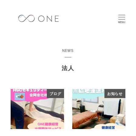
メ
イ
ン
MENU
コ
ン
テ
NEWS
ン
ツ
法人
へ
移
動
ブログ
お知らせ