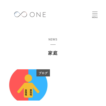
メ
イ
ン
MENU
コ
ン
テ
NEWS
ン
ツ
家庭
へ
移
動
ブログ