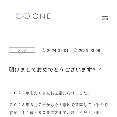
メ
イ
ン
MENU
コ
ン
テ
ン
2024-01-01
2026-03-06
カテゴリー
ブログ
投稿日
更新日
ツ
へ
明けましておめでとうございます^_^
移
動
２０２３年もたくさんお世話になりました。
２０２３年３月７日から今の場所で営業しているので
すが、１４歳～８０歳の方までお越しくださいまし