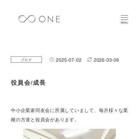
メ
イ
ン
MENU
コ
ン
テ
ン
2025-07-02
2026-03-06
カテゴリー
ブログ
投稿日
更新日
ツ
へ
役員会/成長
移
動
中小企業家同友会に所属していまして、毎月様々な業
種の方達と役員会があります。