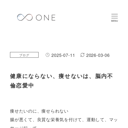
メ
イ
ン
MENU
コ
ン
テ
ン
2025-07-11
2026-03-06
カテゴリー
ブログ
投稿日
更新日
ツ
へ
健康にならない、痩せないは、脳内不
移
動
倫恋愛中
痩せたいのに、痩せられない
腸が悪くて、良質な栄養気を付けて、運動して、マッ
サージ行って、