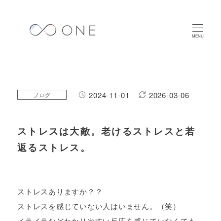
メ
イ
ン
MENU
コ
ン
テ
ン
2024-11-01
2026-03-06
カテゴリー
ブログ
投稿日
更新日
ツ
へ
ストレスは大敵。老けるストレスと若
移
動
返るストレス。
ストレスありますか？？
ストレスを感じていない人はいません。（笑）
イライラなどわかりやすい反応を感じていなくても、