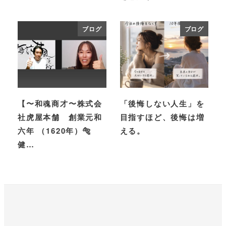
ブログ
ブログ
【〜和魂商才〜株式会
「後悔しない人生」を
社虎屋本舗 創業元和
目指すほど、後悔は増
六年 （1620年）🐅
える。
健…